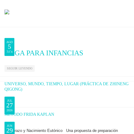
El estudio
Clases
AGO
5
Formación
YOGA PARA INFANCIAS
2026
Equipo
SEGUIR LEYENDO
Otros Servicios
UNIVERSO, MUNDO, TIEMPO, LUGAR (PRÁCTICA DE ZHINENG
QIGONG)
Noticias
JUL
27
Contacto
2026
MÉTODO FRIDA KAPLAN
JUN
29
Embarazo y Nacimiento Eutónico Una propuesta de preparación