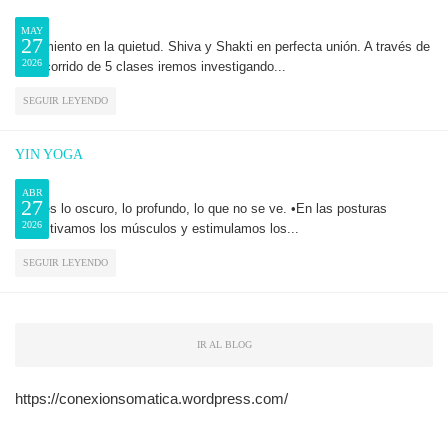
MAY
27
Movimiento en la quietud. Shiva y Shakti en perfecta unión. A través de
2026
un recorrido de 5 clases iremos investigando...
SEGUIR LEYENDO
YIN YOGA
ABR
27
•Yin es lo oscuro, lo profundo, lo que no se ve. •En las posturas
2026
desactivamos los músculos y estimulamos los...
SEGUIR LEYENDO
IR AL BLOG
https://conexionsomatica.wordpress.com/