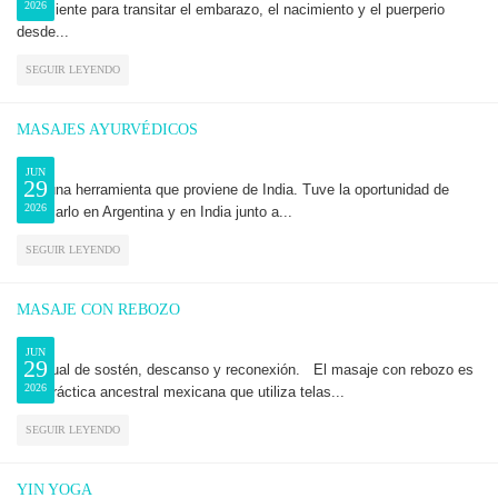
2026
consciente para transitar el embarazo, el nacimiento y el puerperio
desde...
SEGUIR LEYENDO
MASAJES AYURVÉDICOS
JUN
29
Es una herramienta que proviene de India. Tuve la oportunidad de
2026
estudiarlo en Argentina y en India junto a...
SEGUIR LEYENDO
MASAJE CON REBOZO
JUN
29
Un ritual de sostén, descanso y reconexión. El masaje con rebozo es
2026
una práctica ancestral mexicana que utiliza telas...
SEGUIR LEYENDO
YIN YOGA