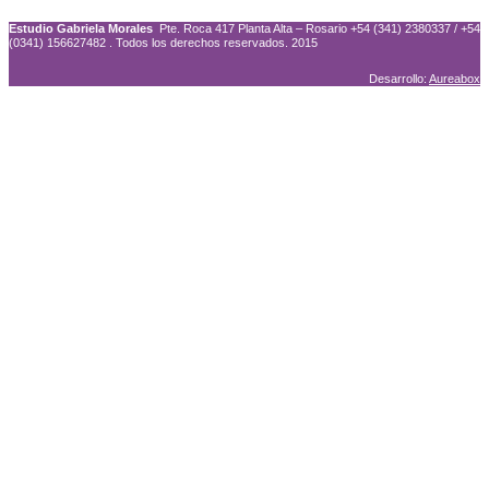
Estudio Gabriela Morales
Pte. Roca 417 Planta Alta – Rosario +54 (341) 2380337 / +54
(0341) 156627482 . Todos los derechos reservados. 2015
Desarrollo:
Aureabox