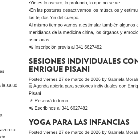
•Yin es lo oscuro, lo profundo, lo que no se ve.
•En las posturas desactivamos los músculos y estim
los tejidos Yin del cuerpo.
Al mismo tiempo vamos a estimular también algunos d
meridianos de la medicina china, los órganos y emoci
asociadas.
📲 Inscripción previa al 341 6627482
SESIONES INDIVIDUALES CO
ENRIQUE PISANI
les
Posted
viernes 27 de marzo de 2026
by
Gabriela Moral
 la salud
🗒 Agenda abierta para sesiones individuales con Enri
Pisani
📌 Reservá tu turno.
📲 Escribinos al 341 6627482
la
YOGA PARA LAS INFANCIAS
 favorece
Posted
viernes 27 de marzo de 2026
by
Gabriela Moral
sta