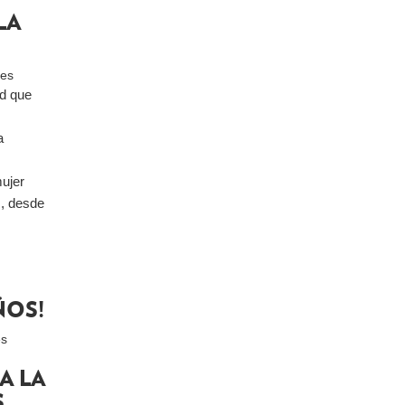
LA
les
ud que
a
mujer
s, desde
ÑOS!
es
A LA
S