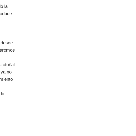
o la
roduce
 desde
traremos
 otoñal
 ya no
imiento
 la