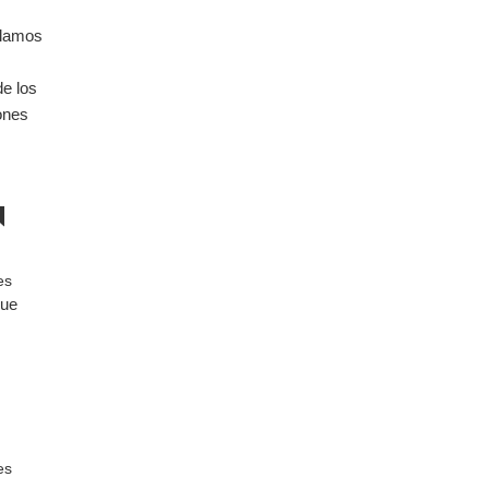
ulamos
e los
ones
N
es
que
es