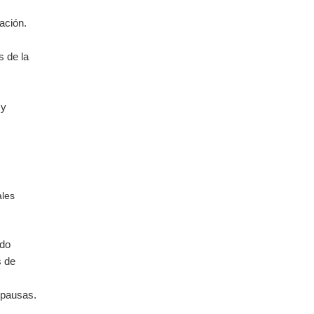
lación.
 de la
 y
ales
ndo
s de
 pausas.
.