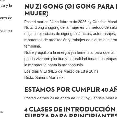
NU ZI GONG (QI GONG PARA 
rza y la
MUJER)
iones de
Posted
martes 24 de febrero de 2026
by
Gabriela Mora
Nu Zi Gong o qigong de la mujer es un método de sal
tivos en
engloba ejercicios de qigong dinámicos, automasajes,
momentos de meditación y trabajos de alquimia intern
femenina.
Nutre y equilibra la energía yin femenina, para que la 
pueda vivir con plenitud y naturalidad todas sus etapa
la menarquía hasta la menopausia.
Los días VIERNES de Marzo de 18 a 20 hs
Dicta: Sandra Martinez
ESTAMOS POR CUMPLIR 40 A
Posted
viernes 23 de enero de 2026
by
Gabriela Moral
4 CLASES DE INTRODUCCIÓN 
es
FUERZA PARA PRINCIPIANTE