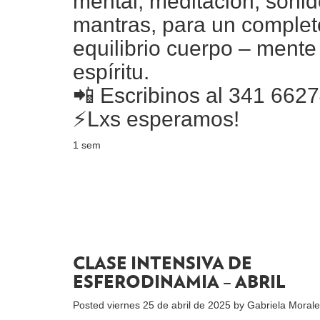
mental, meditación, sonid
mantras, para un complet
equilibrio cuerpo – mente
espíritu.
📲 Escribinos al 341 662
⚡️Lxs esperamos!
1 sem
CLASE INTENSIVA DE
ESFERODINAMIA – ABRIL
Posted
viernes 25 de abril de 2025
by
Gabriela Moral