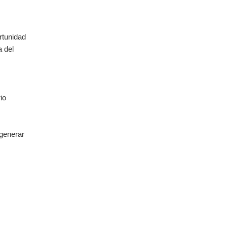
rtunidad
a del
io
 generar