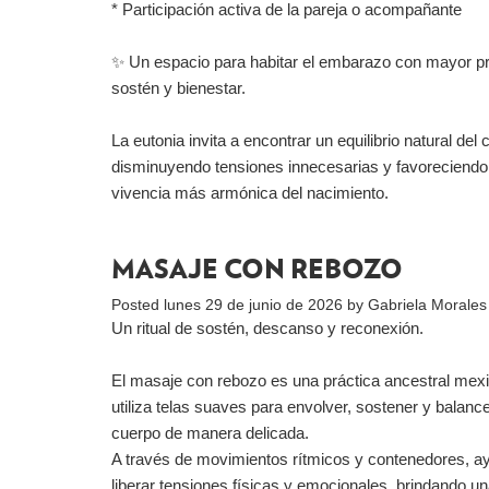
* Participación activa de la pareja o acompañante
✨ Un espacio para habitar el embarazo con mayor p
sostén y bienestar.
La eutonia invita a encontrar un equilibrio natural del 
disminuyendo tensiones innecesarias y favoreciendo
vivencia más armónica del nacimiento.
MASAJE CON REBOZO
Posted
lunes 29 de junio de 2026
by
Gabriela Morales
Un ritual de sostén, descanso y reconexión.
El masaje con rebozo es una práctica ancestral mex
utiliza telas suaves para envolver, sostener y balance
cuerpo de manera delicada.
A través de movimientos rítmicos y contenedores, a
liberar tensiones físicas y emocionales, brindando u