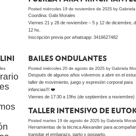
Posted
miércoles 19 de noviembre de 2025
by
Gabriela
Coordina: Gabi Morales
Viernes 21 y 28 de noviembre – 5 y 12 de diciembre, d
12 hs.
Inscripción previa por whatsapp: 3416627482
LINI
BAILES ONDULANTES
les
Posted
miércoles 20 de agosto de 2025
by
Gabriela Mo
rario
Después de algunos años volvemos a abrir en el estud
taller de movimiento, juego y expresión corporal para
tes
infancias!!! ❤️
Viernes de 17:30 a 19hs (de septiembre a noviembre)
amos
TALLER INTENSIVO DE EUTO
Posted
martes 19 de agosto de 2025
by
Gabriela Moral
ón
Herramientas de la técnica Alexander para acompañar
transitar el embarazo, parto y posparto.