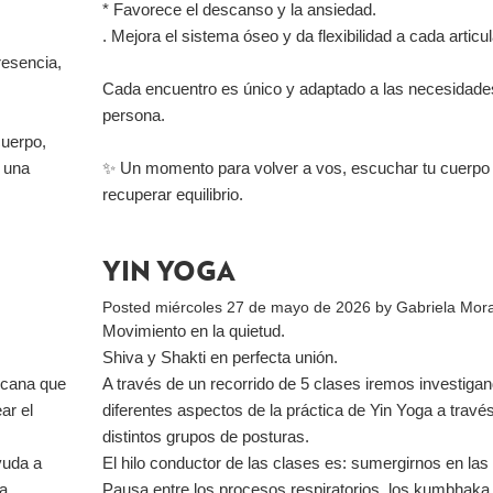
* Favorece el descanso y la ansiedad.
. Mejora el sistema óseo y da flexibilidad a cada articu
resencia,
Cada encuentro es único y adaptado a las necesidades
persona.
cuerpo,
 una
✨ Un momento para volver a vos, escuchar tu cuerpo
recuperar equilibrio.
YIN YOGA
Posted
miércoles 27 de mayo de 2026
by
Gabriela Mor
Movimiento en la quietud.
Shiva y Shakti en perfecta unión.
icana que
A través de un recorrido de 5 clases iremos investiga
ar el
diferentes aspectos de la práctica de Yin Yoga a travé
distintos grupos de posturas.
yuda a
El hilo conductor de las clases es: sumergirnos en las
na
Pausa entre los procesos respiratorios, los kumbhaka