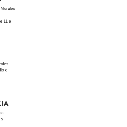
 Morales
e 11 a
rales
io el
KIA
es
 y