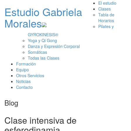
El estudio
Estudio Gabriela
Clases
Tabla de
Morales
Horarios
Pilates y
GYROKINESIS®
Yoga y Qi Gong
Danza y Expresión Corporal
Somáticas
Todas las Clases
Formación
Equipo
Otros Servicios
Noticias
Contacto
Blog
Clase intensiva de
esferodinamia