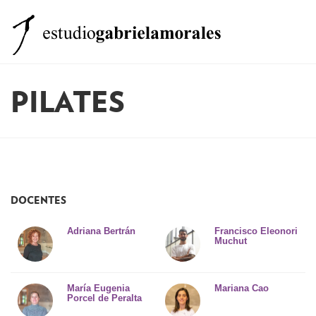
El estudio
PILATES
Clases
Formación
Equipo
Otros Servicios
DOCENTES
Noticias
Adriana Bertrán
Francisco Eleonori
Muchut
Contacto
María Eugenia
Mariana Cao
Porcel de Peralta