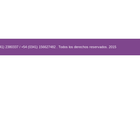
341) 2380337 / +54 (0341) 156627482 . Todos los derechos reservados. 2015