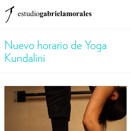
MENÚ
El estudio
Nuevo horario de Yoga
Clases
Kundalini
Formación
Equipo
Otros Servicios
Noticias
Contacto