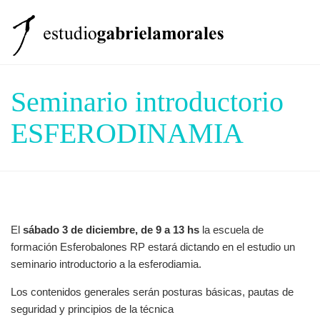
El estudio
Clases
Seminario introductorio
Formación
ESFERODINAMIA
Equipo
Otros Servicios
Noticias
El
sábado 3 de diciembre, de 9 a 13 hs
la escuela de
formación Esferobalones RP estará dictando en el estudio un
Contacto
seminario introductorio a la esferodiamia.
Los contenidos generales serán posturas básicas, pautas de
seguridad y principios de la técnica