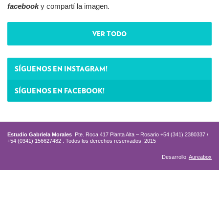
facebook
y compartí la imagen.
VER TODO
SÍGUENOS EN INSTAGRAM!
SÍGUENOS EN FACEBOOK!
Estudio Gabriela Morales
Pte. Roca 417 Planta Alta – Rosario +54 (341) 2380337 /
+54 (0341) 156627482 . Todos los derechos reservados. 2015
Desarrollo:
Aureabox